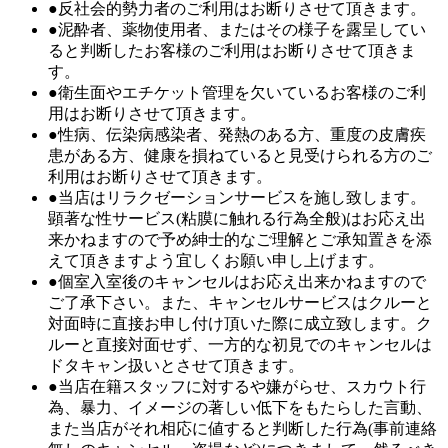
●反社会的勢力者のご利用はお断りさせて頂きます。
●泥酔者、薬物使用者、またはその様子を露呈してい
ると判断したお客様のご利用はお断りさせて頂きま
す。
●衛生面やエチケット管理を欠いているお客様のご利
用はお断りさせて頂きます。
●性病、伝染病感染者、発熱のある方、重度の皮膚疾
患がある方、健康を損ねていると見受けられる方のご
利用はお断りさせて頂きます。
●当店はリラクゼーションサービスを施し致します。
顕著な性サービス(粘膜に触れる行為全般)はお応え出
来かねますので予め紳士的なご理解とご承知置きを添
えて頂きますよう宜しくお願い申し上げます。
●個室入室後のキャンセルはお応え出来かねますので
ご了承下さい。また、キャンセルサービスはクルーと
対面時に直接お申し付け頂いた際に成立致します。ク
ルーと直接対面せず、一方的な初見でのキャンセルは
ドタキャン扱いとさせて頂きます。
●当店在籍スタッフに対するや嫌がらせ、スカウト行
為、暴力、イメージの著しい低下をもたらした言動、
また当店がそれ相応に値すると判断した行為(事前連絡