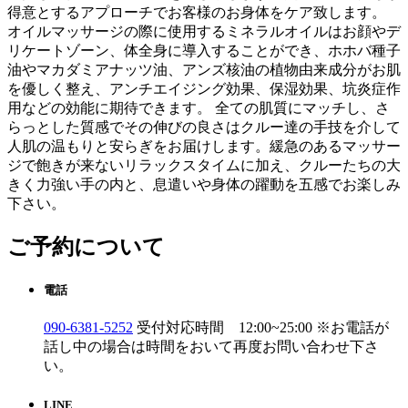
得意とするアプローチでお客様のお身体をケア致します。
オイルマッサージの際に使用するミネラルオイルはお顔やデ
リケートゾーン、体全身に導入することができ、ホホバ種子
油やマカダミアナッツ油、アンズ核油の植物由来成分がお肌
を優しく整え、アンチエイジング効果、保湿効果、坑炎症作
用などの効能に期待できます。 全ての肌質にマッチし、さ
らっとした質感でその伸びの良さはクルー達の手技を介して
人肌の温もりと安らぎをお届けします。緩急のあるマッサー
ジで飽きが来ないリラックスタイムに加え、クルーたちの大
きく力強い手の内と、息遣いや身体の躍動を五感でお楽しみ
下さい。
ご予約について
電話
090-6381-5252
受付対応時間 12:00~25:00 ※お電話が
話し中の場合は時間をおいて再度お問い合わせ下さ
い。
LINE