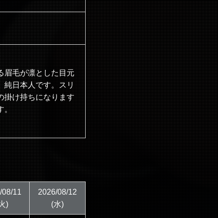
る眉毛が凛とした目元
、純日本人です。スリ
の掛け持ちになります
す。
/08/11
2026/08/12
火)
(水)