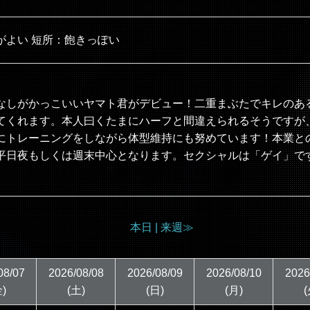
がよい 短所：飽きっぽい
なしがかっこいいヤマト君がデビュー！二重まぶたでキレのあ
てくれます。本人曰くたまにハーフと間違えられるそうですが
にトレーニングをしながら体型維持にも努めています！本業と
平日夜もしくは週末中心となります。セクシャルは「ゲイ」で
本日 |
来週≫
08/07
2026/08/08
2026/08/09
2026/08/10
2026
)
(土)
(日)
(月)
(