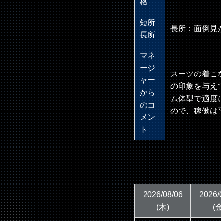
格
短所
長所：面倒見
長所
マネ
ージ
スーツの着こ
ャー
の印象を与え
から
ム体型で適度
のコ
ので、稼働は
メン
ト
2026/08/06
2026/
(木)
(金