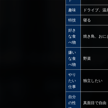
趣味
ドライブ、温
特技
寝る
好き
な食
焼き鳥、おに
べ物
嫌い
な食
野菜
べ物
やり
たい
独立したい
仕事
自分
の性
真面目で自由