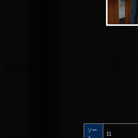
ソー
11
ト