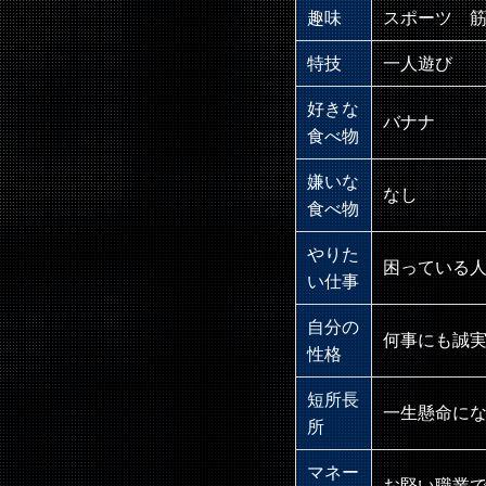
趣味
スポーツ 筋
特技
一人遊び
好きな
バナナ
食べ物
嫌いな
なし
食べ物
やりた
困っている
い仕事
自分の
何事にも誠
性格
短所長
一生懸命に
所
マネー
お堅い職業