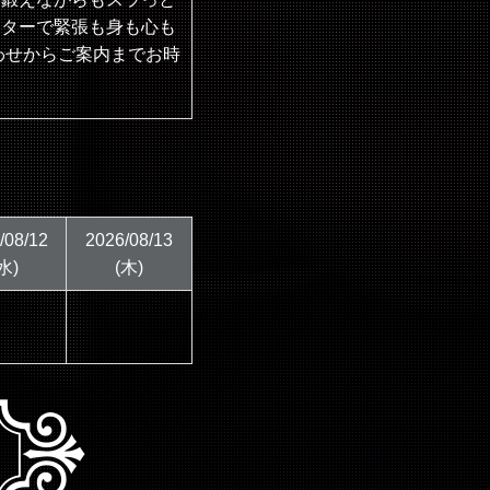
クターで緊張も身も心も
わせからご案内までお時
/08/12
2026/08/13
水)
(木)