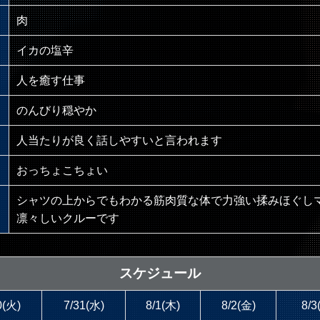
肉
イカの塩辛
人を癒す仕事
のんびり穏やか
人当たりが良く話しやすいと言われます
おっちょこちょい
シャツの上からでもわかる筋肉質な体で力強い揉みほぐし
凛々しいクルーです
スケジュール
0(火)
7/31(水)
8/1(木)
8/2(金)
8/3