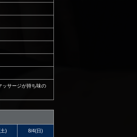
マッサージが持ち味の
(土)
8/4(日)